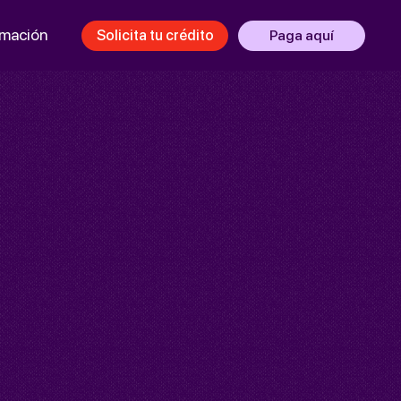
rmación
Solicita tu crédito
Paga aquí