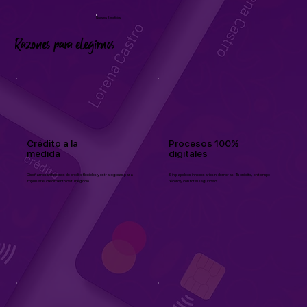
Nuestros Beneficios
Razones para elegirnos
Crédito a la
Procesos 100%
medida
digitales
Diseñamos soluciones de crédito flexibles y estratégicas para
Sin papeleos innecesarios ni demoras. Tu crédito, en tiempo
impulsar el crecimiento de tu negocio.
récord y con total seguridad.