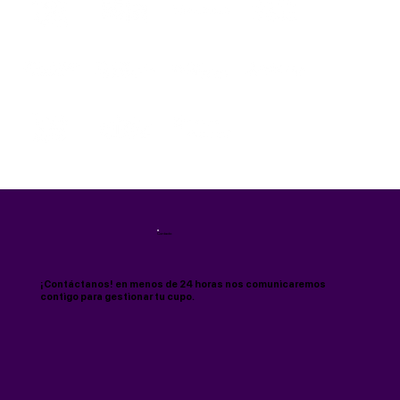
Contacto
¡Contáctanos! en menos de 24 horas nos comunicaremos
contigo para gestionar tu cupo.