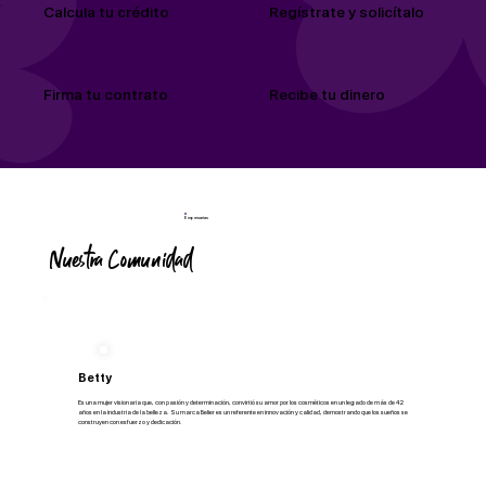
Regístrate y solicítalo
Calcula tu crédito
Firma tu contrato
Recibe tu dinero
Empresarias
Nuestra Comunidad
Betty
Es una mujer visionaria que, con pasión y determinación, convirtió su amor por los cosméticos en un legado de más de 42
años en la industria de la belleza. Su marca Belier es un referente en innovación y calidad, demostrando que los sueños se
construyen con esfuerzo y dedicación.