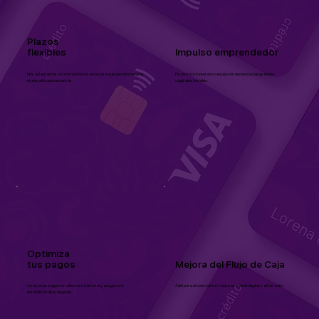
Plazos
flexibles
Impulso emprendedor
Nos adaptamos a tu ritmo empresarial para que siempre tengas
Financia tu inventario o equipo sin necesidad de grandes
el respaldo que necesitas.
capitales iniciales.
Optimiza
tus pagos
Mejora del Flujo de Caja
Atrasa tus pagos sin afectar tu historial y asegura la
Adelanta el cobro de tus facturas y obtén liquidez al instante.
estabilidad de tu negocio.