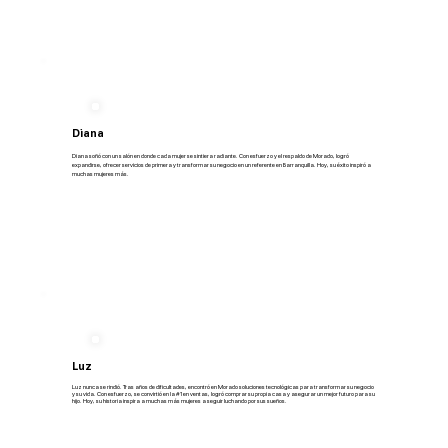
Diana
Diana soñó con un salón en donde cada mujer se sintiera radiante. Con esfuerzo y el respaldo de Morado, logró
expandirse, ofrecer servicios de primera y transformar su negocio en un referente en Barranquilla. Hoy, su éxito inspiró a
muchas mujeres más.
Luz
Luz nunca se rindió. Tras años de dificultades, encontró en Morado soluciones tecnológicas para transformar su negocio
y su vida. Con esfuerzo, se convirtió en la #1 en ventas, logró comprar su propia casa y asegurar un mejor futuro para su
hijo. Hoy, su historia inspira a muchas más mujeres a seguir luchando por sus sueños.