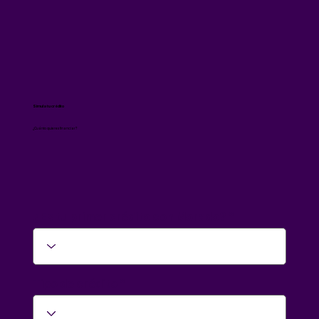
Simula tu crédito
¿Cuánto quieres financiar?
¿Es tu primer crédito con Morado?
Tipo de crédito