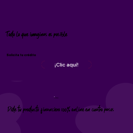
Todo lo que imaginas es posible
Todo lo que imaginas es posible
Solicita tu crédito
Solicita tu crédito
¡Clic aquí!
¡Clic aquí!
Créditos
Pide tu producto financiero 100% online en cuatro pasos